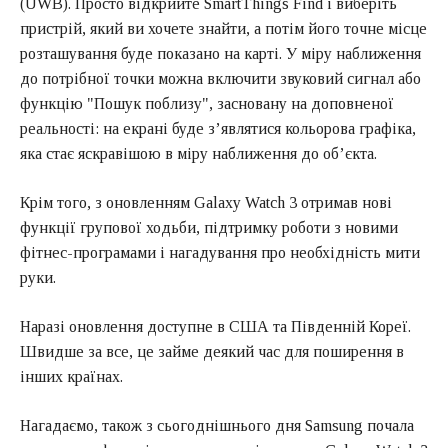
(UWB). Просто відкрийте SmartThings Find і виберіть
пристрій, який ви хочете знайти, а потім його точне місце
розташування буде показано на карті. У міру наближення
до потрібної точки можна включити звуковий сигнал або
функцію "Пошук поблизу", засновану на доповненої
реальності: на екрані буде з’являтися кольорова графіка,
яка стає яскравішою в міру наближення до об’єкта.
Крім того, з оновленням Galaxy Watch 3 отримав нові
функції групової ходьби, підтримку роботи з новими
фітнес-програмами і нагадування про необхідність мити
руки.
Наразі оновлення доступне в США та Південній Кореї.
Швидше за все, це займе деякий час для поширення в
інших країнах.
Нагадаємо, також з сьогоднішнього дня Samsung почала