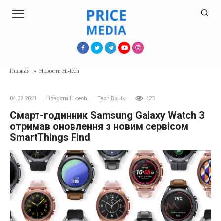
Перейти
к
контенту
Главная
»
Новости Hi-tech
04.02.2021
Новости Hi-tech
Tech Boulk
423
Смарт-годинник Samsung Galaxy Watch 3
отримав оновлення з новим сервісом
SmartThings Find