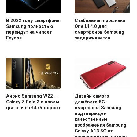
В 2022 году смартфоны
Стабильная прошивка
Samsung полностью
One UI 4.0 для
перейдут на чипсет
смартфонов Samsung
Exynos
задерживается
Анонс Samsung W22 –
Дизайн самого
Galaxy Z Fold 3 в новом
дешёвого 5G-
цвете и на €475 дороже
смартфона Samsung
подтверждён:
качественные
изображения Samsung
Galaxy A13 5G от
производителя чехлов