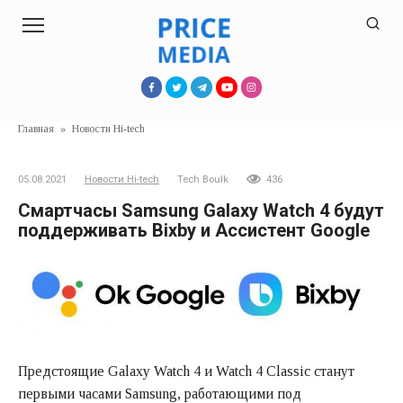
Перейти
к
контенту
Главная
»
Новости Hi-tech
05.08.2021
Новости Hi-tech
Tech Boulk
436
Смартчасы Samsung Galaxy Watch 4 будут
поддерживать Bixby и Ассистент Google
Предстоящие Galaxy Watch 4 и Watch 4 Classic станут
первыми часами Samsung, работающими под