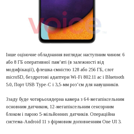
Інше оціночне обладнання виглядає наступним чином: 6
або 8 ГБ оперативної пам’яті (в залежності від
модифікації), флешка ємністю 128 або 256 ГБ, слот
microSD, бездротові адаптери Wi-Fi 802.11 ac і Bluetooth
5.0, Порт USB Type-C і 3,5-мм роз’єм для навушників.
Ззаду буде чотирьохядерна камера з 64-мегапіксельним
основним датчиком, 12-мегапіксельним сенсорним
блоком і парою 5-мільйонних датчиків. Операційна
система-Android 11 з фірмовим доповненням One UI 3.