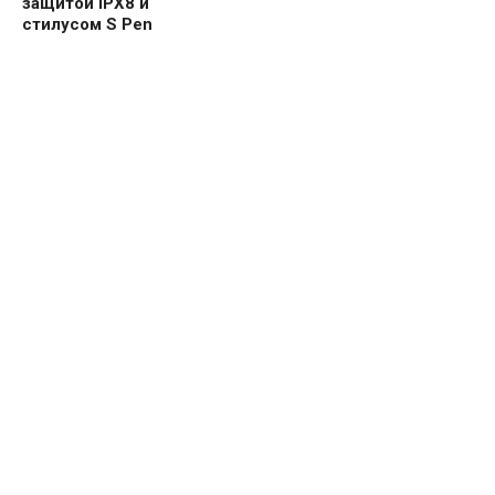
защитой IPX8 и
стилусом S Pen