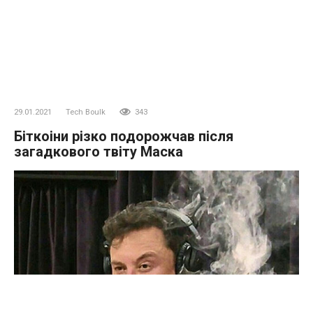
29.01.2021
Tech Boulk
343
Біткоіни різко подорожчав після
загадкового твіту Маска