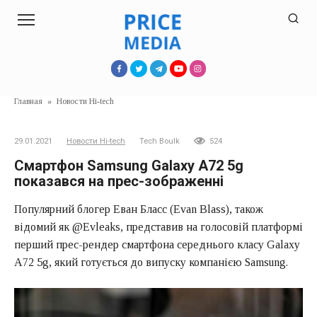
Перейти
к
контенту
Главная
»
Новости Hi-tech
29.01.2021
Новости Hi-tech
Tech Boulk
524
Смартфон Samsung Galaxy A72 5g
показався на прес-зображенні
Популярний блогер Еван Бласс (Evan Blass), також
відомий як @Evleaks, представив на голосовій платформі
перший прес-рендер смартфона середнього класу Galaxy
A72 5g, який готується до випуску компанією Samsung.