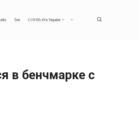
айл
Топ
COVID-19 в Україні
я в бенчмарке с