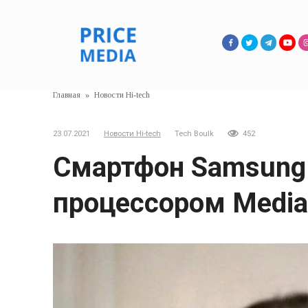
Перейти
к
контенту
Главная
»
Новости Hi-tech
23.07.2021
Новости Hi-tech
Tech Boulk
452
Смартфон Samsung 
процессором Media