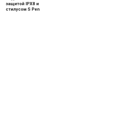
защитой IPX8 и
стилусом S Pen