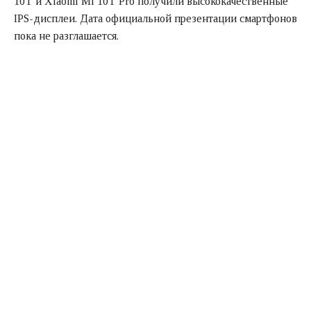
10T и Xiaomi Mi 10T Pro получили высококачественные
IPS-дисплеи. Дата официальной презентации смартфонов
пока не разглашается.