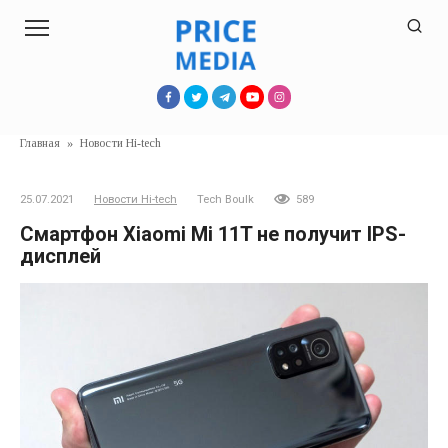
Перейти
к
контенту
Главная
»
Новости Hi-tech
25.07.2021
Новости Hi-tech
Tech Boulk
589
Смартфон Xiaomi Mi 11T не получит IPS-
дисплей