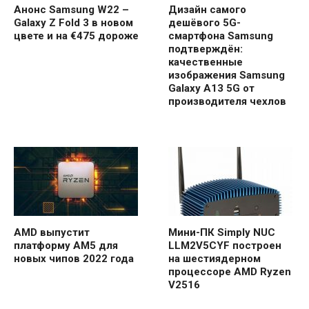
Анонс Samsung W22 –
Дизайн самого
Galaxy Z Fold 3 в новом
дешёвого 5G-
цвете и на €475 дороже
смартфона Samsung
подтверждён:
качественные
изображения Samsung
Galaxy A13 5G от
производителя чехлов
AMD выпустит
Мини-ПК Simply NUC
платформу AM5 для
LLM2V5CYF построен
новых чипов 2022 года
на шестиядерном
процессоре AMD Ryzen
V2516