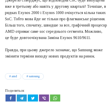
Джерело стверджує, що відповідна СоС буде випущена
вже в третьому або навіть у другому кварталі! Точніше, в
рядках Exynos 2000 і Exynos 1000 очікується кілька таких
SoC. Тобто мова йде не тільки про флагманське рішення.
Більш того, спочатку, швидше за все, графічний процесор
AMD отримає саме soc середнього сегмента. Можливо,
це буде довгоочікувана Заміна Exynos 9610/9611.
Правда, при цьому джерело зазначає, що Samsung може
змінити терміни виходу нових продуктів на ринок.
amd
samsung
Поделиться: