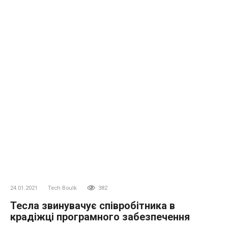
24.01.2021
Tech Boulk
382
Тесла звинувачує співробітника в
крадіжці програмного забезпечення