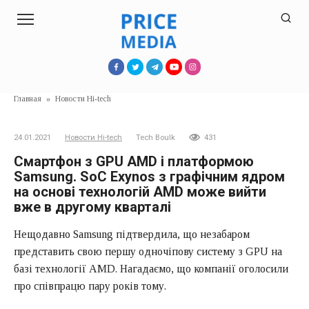
Перейти
к
контенту
Главная
»
Новости Hi-tech
24.01.2021
Новости Hi-tech
Tech Boulk
431
Смартфон з GPU AMD і платформою
Samsung. SoC Exynos з графічним ядром
на основі технологій AMD може вийти
вже в другому кварталі
Нещодавно Samsung підтвердила, що незабаром
представить свою першу одночіпову систему з GPU на
базі технології AMD. Нагадаємо, що компанії оголосили
про співпрацю пару років тому.