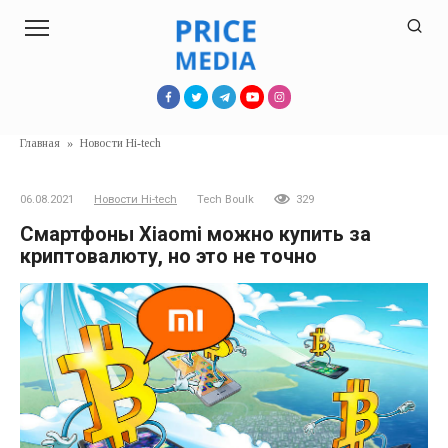
Перейти
к
контенту
Главная
»
Новости Hi-tech
06.08.2021
Новости Hi-tech
Tech Boulk
329
Смартфоны Xiaomi можно купить за
криптовалюту, но это не точно