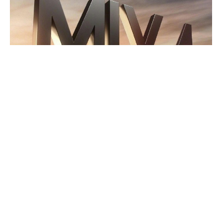
После того, как Xiaomi официально подтвердила
предстоящий анонс флагманского Mi Mix 4, который
состоится через несколько дней, эту информацию
прокомментировала в Twitter глава PR-отдела Xiaomi
Global Агата Тан (Agatha Tang). Судя по ее словам,
покупателям придется очень долго ждать глобальной
версии устройства.