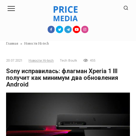
Перейти
к
контенту
Главная
»
Новости Hi-tech
20.07.2021
Новости Hi-tech
Tech Boulk
455
Sony исправилась: флагман Xperia 1 III
получит как минимум два обновления
Android