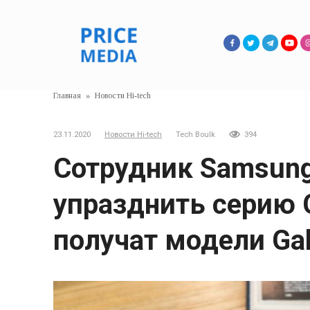
Перейти
к
контенту
Главная
»
Новости Hi-tech
23.11.2020
Новости Hi-tech
Tech Boulk
394
Сотрудник Samsun
упразднить серию G
получат модели Gal