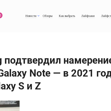
Новости
Обзоры
Как выбрать
Лайфхаки
Лайфст
g подтвердил намерени
alaxy Note — в 2021 год
axy S и Z