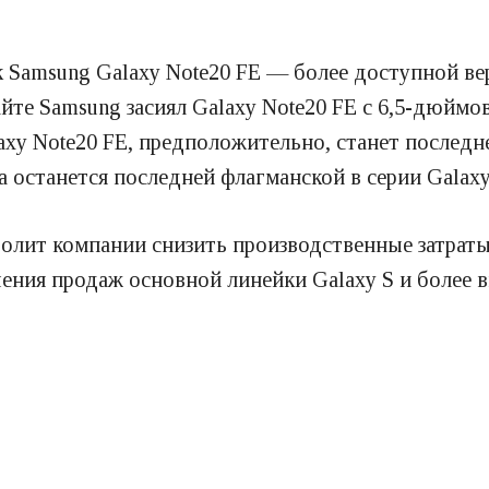
amsung Galaxy Note20 FE — более доступной верс
сайте Samsung засиял Galaxy Note20 FE с 6,5-дюймо
axy Note20 FE, предположительно, станет последн
a останется последней флагманской в серии Galaxy
волит компании снизить производственные затраты
чения продаж основной линейки Galaxy S и более