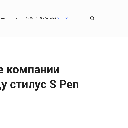
айл
Топ
COVID-19 в Україні
е компании
у стилус S Pen