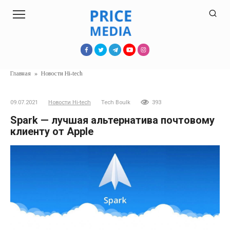
Перейти
к
контенту
Главная
»
Новости Hi-tech
09.07.2021
Новости Hi-tech
Tech Boulk
393
Spark — лучшая альтернатива почтовому
клиенту от Apple