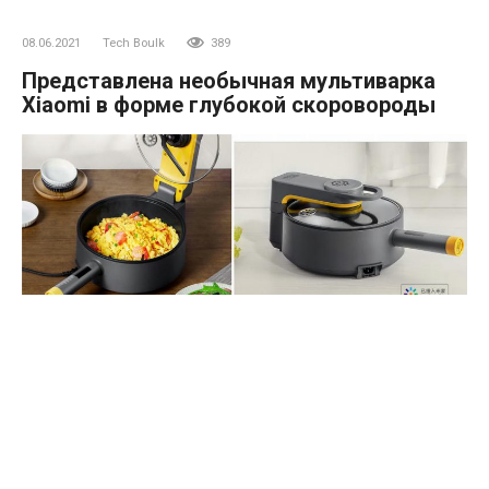
08.06.2021
Tech Boulk
389
Представлена необычная мультиварка
Xiaomi в форме глубокой скоровороды
Китайский технологический гигант Xiaomi представил
новую "умную кухонную машину" на своей платформе
коллективных финансов Youpin. По сути, это мультиварка,
получившая необычный дизайн и название Solista Smart
Cooking Machine CJ01.