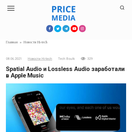
Перейти
к
контенту
Главная
»
Новости Hi-tech
08.06.2021
Новости Hi-tech
Tech Boulk
329
Spatial Audio и Lossless Audio заработали
в Apple Music