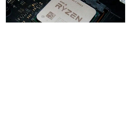
AMD опубликовала обновленную версию драйвера для
своих чипсетов, которая получила индекс 3.08.17.735 и
охватывает почти десяток платформ. Хотя разработчики
не предоставили подробного описания нового драйвера,
можно понять, что он содержит критические исправления
безопасности для подсистемы процессора безопасности
платформы, которая присутствует во всех процессорах
AMD за последние восемь лет, включая последнюю