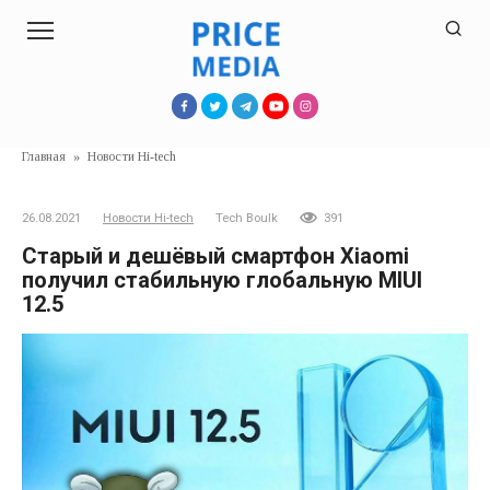
Перейти
к
контенту
Главная
»
Новости Hi-tech
26.08.2021
Новости Hi-tech
Tech Boulk
391
Старый и дешёвый смартфон Xiaomi
получил стабильную глобальную MIUI
12.5