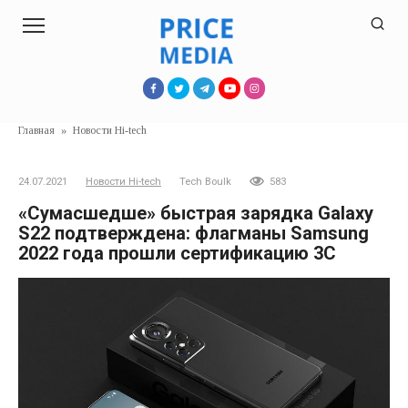
Перейти
к
контенту
Главная
»
Новости Hi-tech
24.07.2021
Новости Hi-tech
Tech Boulk
583
«Сумасшедше» быстрая зарядка Galaxy
S22 подтверждена: флагманы Samsung
2022 года прошли сертификацию 3C