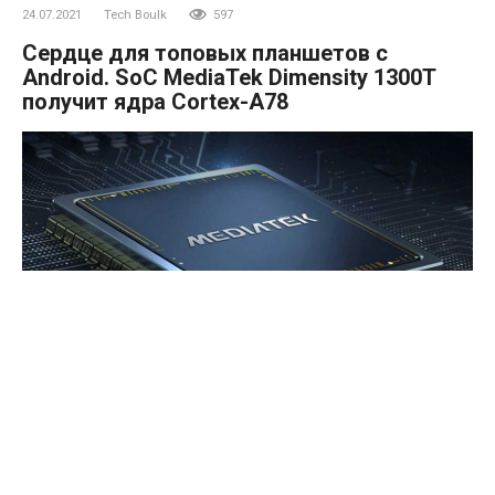
24.07.2021
Tech Boulk
597
Сердце для топовых планшетов с
Android. SoC MediaTek Dimensity 1300T
получит ядра Cortex-A78
Есть подробная информация о предстоящей
однокристальной системе MediaTek Dimension 1300T,
ориентированной на планшеты.