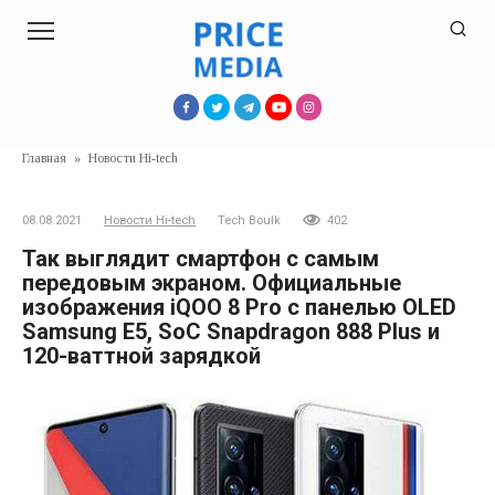
Перейти
к
контенту
Главная
»
Новости Hi-tech
08.08.2021
Новости Hi-tech
Tech Boulk
402
Так выглядит смартфон с самым
передовым экраном. Официальные
изображения iQOO 8 Pro с панелью OLED
Samsung E5, SoC Snapdragon 888 Plus и
120-ваттной зарядкой