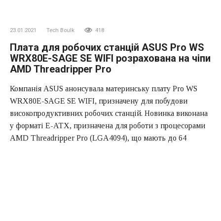
23.01.2021
Tech Boulk
418
Плата для робочих станцій ASUS Pro WS
WRX80E-SAGE SE WIFI розрахована на чіпи
AMD Threadripper Pro
Компанія ASUS анонсувала материнську плату Pro WS
WRX80E-SAGE SE WIFI, призначену для побудови
високопродуктивних робочих станцій. Новинка виконана
у форматі E-ATX, призначена для роботи з процесорами
AMD Threadripper Pro (LGA4094), що мають до 64
процесорних ядер. Значення TDP чіпа може досягати 280
Вт. Плата має вісім слотів для модулів пам’яті DDR4-
3200: можна використовувати до 1 ТБ оперативної
пам’яті. Можуть бути підключені три твердотільних
накопичувача PCIe 4.0 X4 M. 2, Два пристрої U. 2 І вісім
дисків SATA 3.0. У комплект поставки входить плата