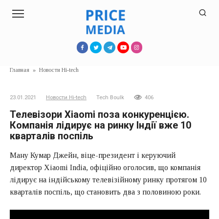
Перейти
к
контенту
Главная
»
Новости Hi-tech
23.01.2021
Новости Hi-tech
Tech Boulk
406
Телевізори Xiaomi поза конкуренцією.
Компанія лідирує на ринку Індії вже 10
кварталів поспіль
Ману Кумар Джейн, віце-президент і керуючий
директор Xiaomi India, офіційно оголосив, що компанія
лідирує на індійському телевізійному ринку протягом 10
кварталів поспіль, що становить два з половиною роки.