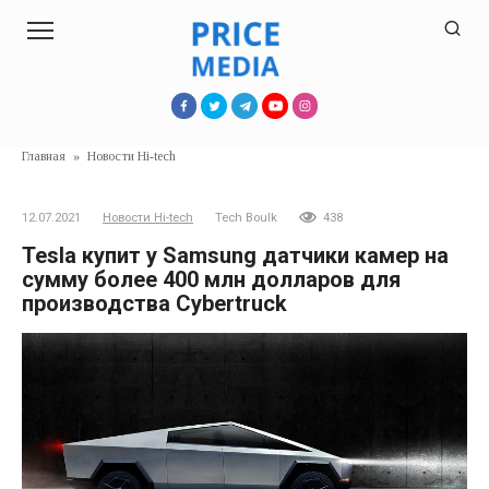
Перейти
к
контенту
Главная
»
Новости Hi-tech
12.07.2021
Новости Hi-tech
Tech Boulk
438
Tesla купит у Samsung датчики камер на
сумму более 400 млн долларов для
производства Cybertruck