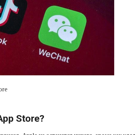
ore
App Store?