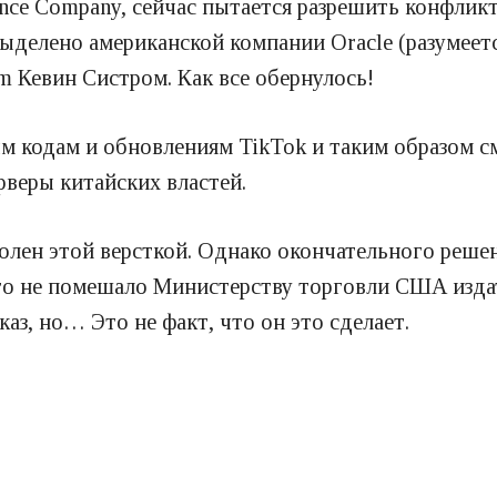
nce Company, сейчас пытается разрешить конфликт
ыделено американской компании Oracle (разумеетс
am Кевин Систром. Как все обернулось!
м кодам и обновлениям TikTok и таким образом с
рверы китайских властей.
олен этой версткой. Однако окончательного решени
то не помешало Министерству торговли США издат
аз, но… Это не факт, что он это сделает.