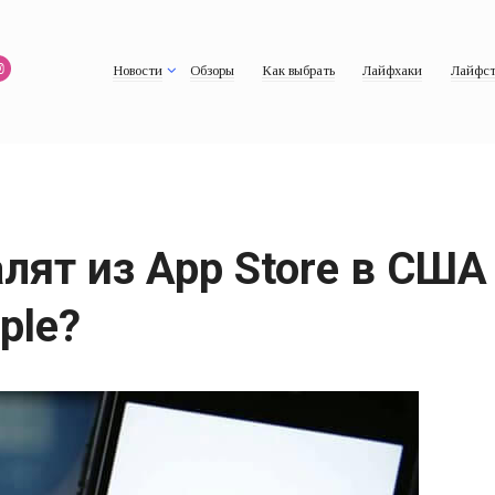
Новости
Обзоры
Как выбрать
Лайфхаки
Лайфст
алят из App Store в США
ple?