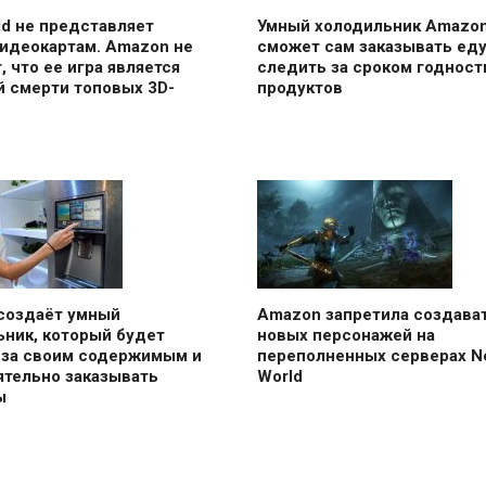
d не представляет
Умный холодильник Amazo
видеокартам. Amazon не
сможет сам заказывать еду
, что ее игра является
следить за сроком годност
й смерти топовых 3D-
продуктов
создаёт умный
Amazon запретила создава
ьник, который будет
новых персонажей на
 за своим содержимым и
переполненных серверах N
ятельно заказывать
World
ы