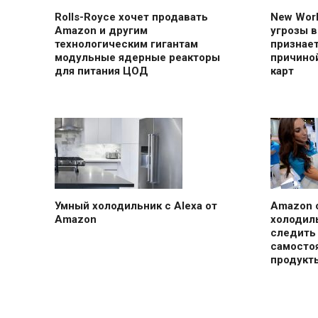
Rolls-Royce хочет продавать
New Worl
Amazon и другим
угрозы 
технологическим гигантам
признает
модульные ядерные реакторы
причино
для питания ЦОД
карт
Умный холодильник с Alexa от
Amazon 
Amazon
холодил
следить
самосто
продукт