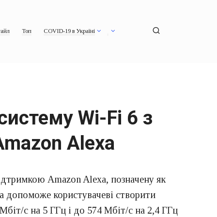
айл
Топ
COVID-19 в Україні
истему Wi-Fi 6 з
Amazon Alexa
ідтримкою Amazon Alexa, позначену як
яка допоможе користувачеві створити
іт/с на 5 ГГц і до 574 Мбіт/с на 2,4 ГГц