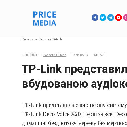
Перейти
к
контенту
Главная
»
Новости Hi-tech
13.01.2021
Новости Hi-tech
Tech Boulk
529
TP-Link представил
вбудованою аудіок
TP-Link представила свою першу систему
TP-Link Deco Voice X20. Перш за все, Dec
домашню бездротову мережу без мертвих з