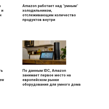
n
Amazon работает над "умным"
 и
холодильником,
и
отслеживающим количество
продуктов внутри
ть
По данным IDC, Amazon
занимает первое место на
ew
европейском рынке
оборудования для умного дома