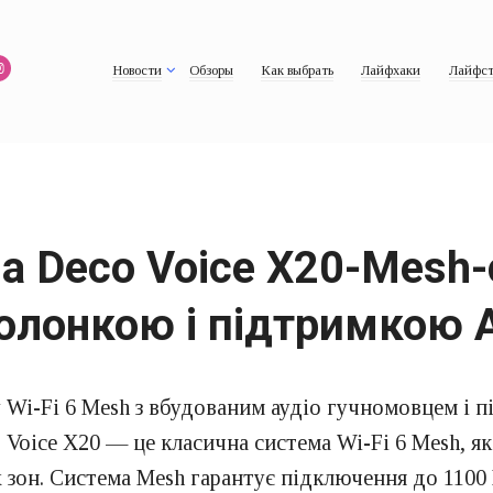
Новости
Обзоры
Как выбрать
Лайфхаки
Лайфст
а Deco Voice X20-Mesh-с
олонкою і підтримкою 
 Wi-Fi 6 Mesh з вбудованим аудіо гучномовцем і п
o Voice X20 — це класична система Wi-Fi 6 Mesh, 
он. Система Mesh гарантує підключення до 1100 Мб