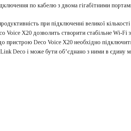
підключення по кабелю з двома гігабітними портам
одуктивність при підключенні великої кількості 
co Voice X20 дозволить створити стабільне Wi-Fi 
 до пристрою Deco Voice X20 необхідно підключит
Link Deco і може бути об’єднано з ними в єдину м