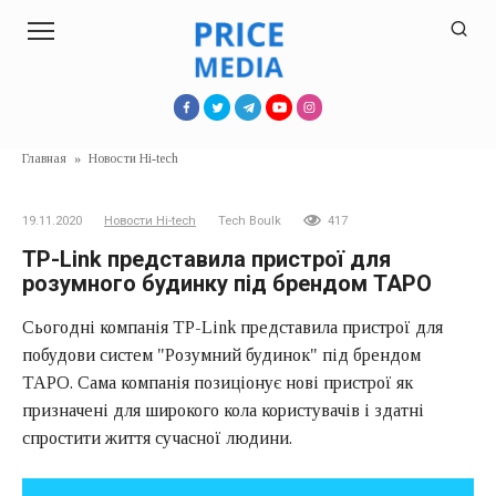
Перейти
к
контенту
Главная
»
Новости Hi-tech
19.11.2020
Новости Hi-tech
Tech Boulk
417
TP-Link представила пристрої для
розумного будинку під брендом TAPO
Сьогодні компанія TP-Link представила пристрої для
побудови систем "Розумний будинок" під брендом
TAPO. Сама компанія позиціонує нові пристрої як
призначені для широкого кола користувачів і здатні
спростити життя сучасної людини.