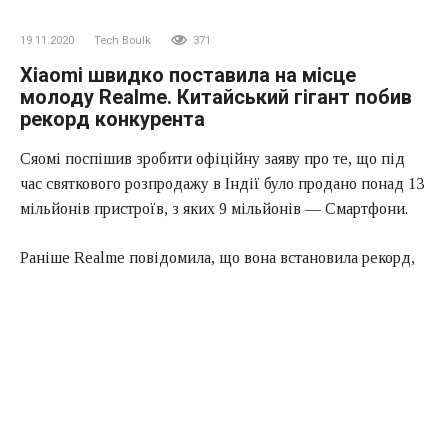
19.11.2020
Tech Boulk
371
Xiaomi швидко поставила на місце
молоду Realme. Китайський гігант побив
рекорд конкурента
Сяомі поспішив зробити офіційну заяву про те, що під
час святкового розпродажу в Індії було продано понад 13
мільйонів пристроїв, з яких 9 мільйонів — Смартфони.
Раніше Realme повідомила, що вона встановила рекорд,
продавши 8,3 млн.Продуктів, у тому числі 6,3 млн.
Смартфонів, за той же період. Аналітики відзначають,
що саме Realme становить велику загрозу для Xiaomi,
ніж Samsung і Vivo, так як продажі Realme стрімко
ростуть з кожним місяцем. Останнім часом Realme
переступила поріг в 50 мільйонів смартфонів, і зробила
це швидше, ніж будь-яка інша компанія на ринку.