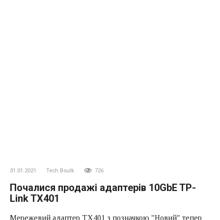
31.01.2021
Tech Boulk
726
Почалися продажі адаптерів 10GbE TP-
Link TX401
Мережевий адаптер TX401 з позначкою "Новий" тепер