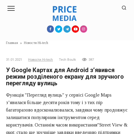
Перейти
к
контенту
Главная
»
Новости Hi-tech
31.01.2021
Новости Hi-tech
Tech Boulk
387
У Google Картах для Android з’явився
режим розділеного екрану для зручного
перегляду вулиць
Функція "Перегляд вулиць" у сервісі Google Maps
з’явилася більше десяти років тому і з тих пір
багаторазово вдосконалювалася, завдяки чому продовжує
залишатися популярним інструментом серед
користувачів. Останнім часом використання"Street View &
quot; стало ще зручніше завдяки введенню підтримки