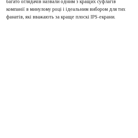
багато оглядачів назвали одним з кращих суфлагів
компанії в минулому році і ідеальним вибором для тих
фанатів, які вважають за краще плоскі IPS-екрани.
Повідомляється, що Xiaomi Mi 10T, який поставляється з
6 Гб оперативної пам’яті і 128 Гб флеш-пам’яті, впав в
ціні до 450 доларів в Індії, в той час як версія Xiaomi Mi
10T з 8 Гб оперативної пам’яті і 128 Гб флеш-пам’яті
тепер коштує 480 доларів.