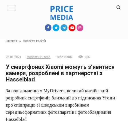
Перейти
к
контенту
Главная
»
Новости Hi-tech
23.01.2021
Новости Hi-tech
Tech Boulk
366
У смартфонах Xiaomi можуть з’явитися
камери, розроблені в партнерстві з
Hasselblad
За повідомленням MyDrivers, великий китайський
розробник смартфонів близький до підписання Угоди
про співпрацю зі шведським виробником
середньоформатних фотоапаратів і фотообладнання
Hasselblad.