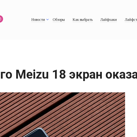
Новости
Обзоры
Как выбрать
Лайфхаки
Лайфст
го Meizu 18 экран ока