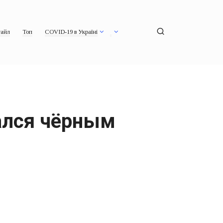
айл
Топ
COVID-19 в Україні
зался чёрным