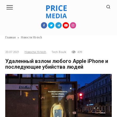
Перейти
к
контенту
Главная
»
Новости Hi-tech
20.07.2021
Новости Hi-tech
Tech Boulk
439
Удаленный взлом любого Apple iPhone и
последующие убийства людей