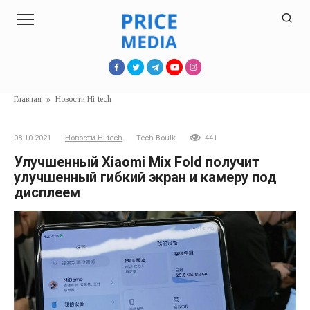
Перейти
к
контенту
Главная
»
Новости Hi-tech
08.10.2021
Новости Hi-tech
Tech Boulk
441
Улучшенный Xiaomi Mix Fold получит
улучшенный гибкий экран и камеру под
дисплеем