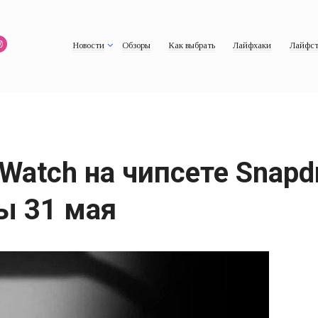
Новости
Обзоры
Как выбрать
Лайфхаки
Лайфст
Watch на чипсете Snapd
ы 31 мая