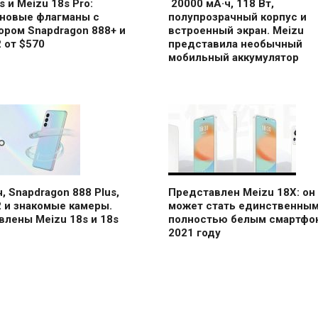
s и Meizu 18s Pro:
20000 мА·ч, 118 Вт,
 новые флагманы с
полупрозрачный корпус и
ором Snapdragon 888+ и
встроенный экран. Meizu
2 от $570
представила необычный
мобильный аккумулятор
, Snapdragon 888 Plus,
Представлен Meizu 18X: он
2 и знакомые камеры.
может стать единственны
лены Meizu 18s и 18s
полностью белым смартфо
2021 году