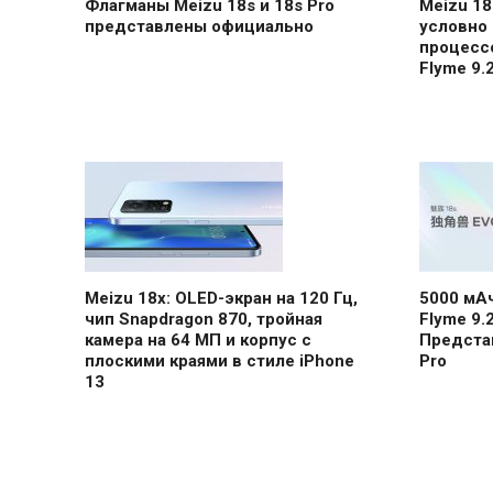
Флагманы Meizu 18s и 18s Pro
Meizu 18
представлены официально
условно
процесс
Flyme 9.
Meizu 18x: OLED-экран на 120 Гц,
5000 мАч
чип Snapdragon 870, тройная
Flyme 9.
камера на 64 МП и корпус с
Представ
плоскими краями в стиле iPhone
Pro
13