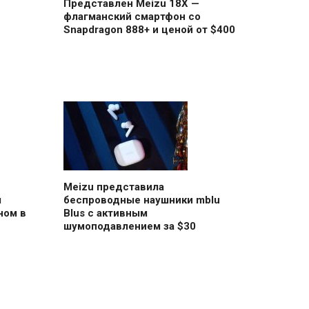
Представлен Meizu 18X —
флагманский смартфон со
Snapdragon 888+ и ценой от $400
Meizu представила
м
беспроводные наушники mblu
ном в
Blus с активным
шумоподавлением за $30