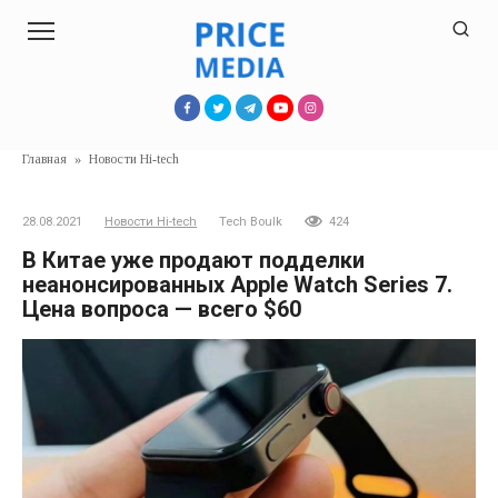
Перейти
к
контенту
Главная
»
Новости Hi-tech
28.08.2021
Новости Hi-tech
Tech Boulk
424
В Китае уже продают подделки
неанонсированных Apple Watch Series 7.
Цена вопроса — всего $60