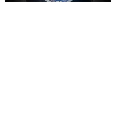
ASUS выпустила тизеры домашнего маршрутизатора
ZenWiFi Pro. Особенностью новинки станет
оригинальный дизайн. По внешнему виду, как
отмечается, устройство напоминает небоскреб в
миниатюре. Маршрутизатор выполнен в виде
параллелепипеда. Через прозрачную акриловую секцию
в верхней части видны внутренние антенны.