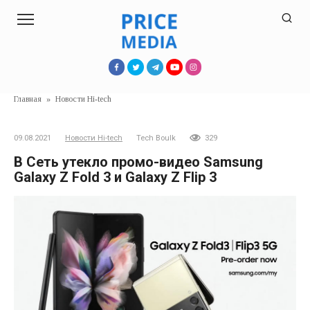
Перейти
к
контенту
Главная
»
Новости Hi-tech
09.08.2021
Новости Hi-tech
Tech Boulk
329
В Сеть утекло промо-видео Samsung
Galaxy Z Fold 3 и Galaxy Z Flip 3