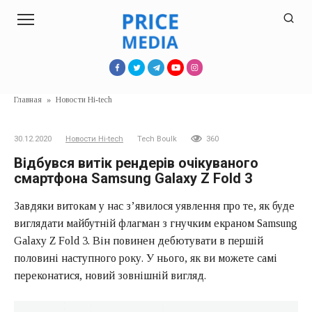
Перейти
к
контенту
Главная
»
Новости Hi-tech
30.12.2020
Новости Hi-tech
Tech Boulk
360
Відбувся витік рендерів очікуваного
смартфона Samsung Galaxy Z Fold 3
Завдяки витокам у нас з’явилося уявлення про те, як буде
виглядати майбутній флагман з гнучким екраном Samsung
Galaxy Z Fold 3. Він повинен дебютувати в першій
половині наступного року. У нього, як ви можете самі
переконатися, новий зовнішній вигляд.