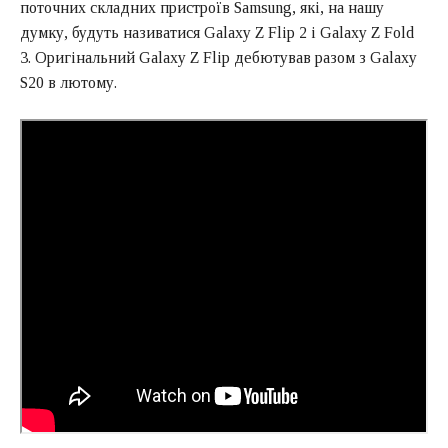
поточних складних пристроїв Samsung, які, на нашу
думку, будуть називатися Galaxy Z Flip 2 і Galaxy Z Fold
3. Оригінальний Galaxy Z Flip дебютував разом з Galaxy
S20 в лютому.