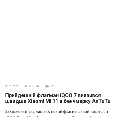
30.12.2020
Tech Boulk
320
Прийдешній флагман iQOO 7 виявився
швидше Xiaomi Mi 11 в бенчмарку AnTuTu
За свіжою інформацією, новий флагманський смартфон