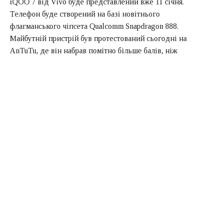
iQOO 7 від Vivo буде представлений вже 11 січня.
Телефон буде створений на базі новітнього
флагманського чіпсета Qualcomm Snapdragon 888.
Майбутній пристрій був протестований сьогодні на
AnTuTu, де він набрав помітно більше балів, ніж
еталонний пристрій Qualcomm з 12 ГБ оперативної
пам’яті і 512 ГБ пам’яті UFS 3.0.