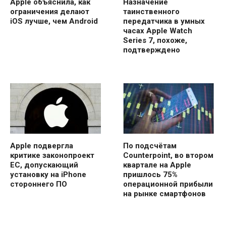
Apple объяснила, как
Назначение
ограничения делают
таинственного
iOS лучше, чем Android
передатчика в умных
часах Apple Watch
Series 7, похоже,
подтверждено
Apple подвергла
По подсчётам
критике законопроект
Counterpoint, во втором
ЕС, допускающий
квартале на Apple
установку на iPhone
пришлось 75%
стороннего ПО
операционной прибыли
на рынке смартфонов