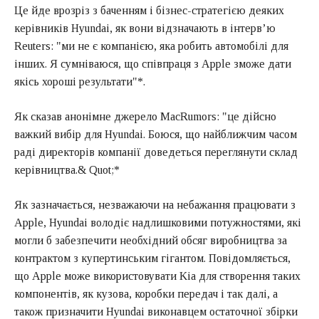
Це йде врозріз з баченням і бізнес-стратегією деяких
керівників Hyundai, як вони відзначають в інтерв’ю
Reuters: "ми не є компанією, яка робить автомобілі для
інших. Я сумніваюся, що співпраця з Apple зможе дати
якісь хороші результати"*.
Як сказав анонімне джерело MacRumors: "це дійсно
важкий вибір для Hyundai. Боюся, що найближчим часом
раді директорів компанії доведеться переглянути склад
керівництва.& Quot;*
Як зазначається, незважаючи на небажання працювати з
Apple, Hyundai володіє надлишковими потужностями, які
могли б забезпечити необхідний обсяг виробництва за
контрактом з купертинським гігантом. Повідомляється,
що Apple може використовувати Kia для створення таких
компонентів, як кузова, коробки передач і так далі, а
також призначити Hyundai виконавцем остаточної збірки