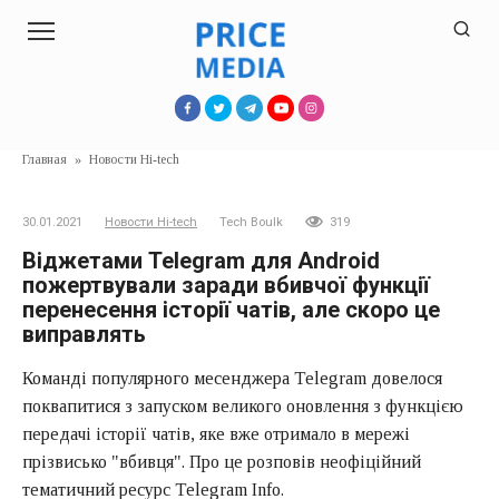
Перейти
к
контенту
Главная
»
Новости Hi-tech
30.01.2021
Новости Hi-tech
Tech Boulk
319
Віджетами Telegram для Android
пожертвували заради вбивчої функції
перенесення історії чатів, але скоро це
виправлять
Команді популярного месенджера Telegram довелося
поквапитися з запуском великого оновлення з функцією
передачі історії чатів, яке вже отримало в мережі
прізвисько "вбивця". Про це розповів неофіційний
тематичний ресурс Telegram Info.