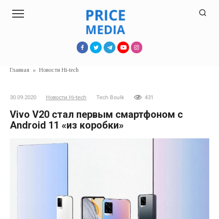
Перейти
к
контенту
Главная
»
Новости Hi-tech
30.09.2020
Новости Hi-tech
Tech Boulk
431
Vivo V20 стал первым смартфоном с
Android 11 «из коробки»