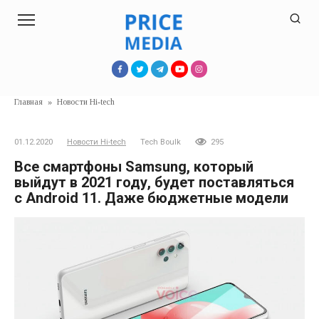
Перейти
к
контенту
Главная
»
Новости Hi-tech
01.12.2020
Новости Hi-tech
Tech Boulk
295
Все смартфоны Samsung, который
выйдут в 2021 году, будет поставляться
с Android 11. Даже бюджетные модели