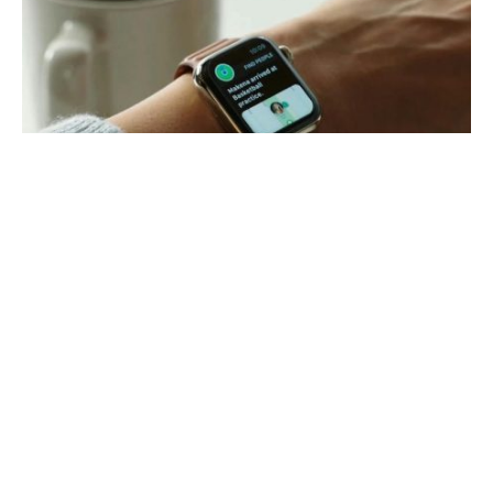
Apple Watch завоевала лидирующие позиции на рынке
портативных устройств благодаря своей широкой
функциональности и красивому дизайну. Однако их
серьезным недостатком является небольшое время
автономной работы, которое не превышает 18 часов.
Согласно последнему патенту, Apple ищет решение этой
проблемы. Компания планирует встроить