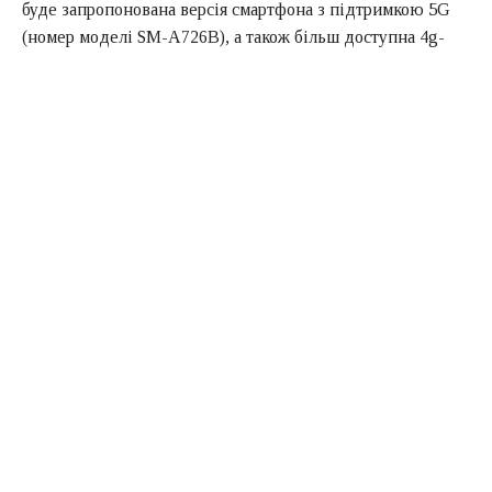
буде запропонована версія смартфона з підтримкою 5G
(номер моделі SM-A726B), а також більш доступна 4g-
версія (номер моделі SM-A725F). База даних списку
Geekbench для моделі з підтримкою 4G вказує на те, що
вона заснована на однокристальній системі Qualcomm з
кодовою назвою атола. Мова йде про SoC Snapdragon
720g.
Смартфон працює під управлінням операційної системи
Android 11 і має 8 Гб оперативної пам’яті. У тестах
Geekbench на одноядерність і багатоядерність телефон
набрав 526 і 1623 бали відповідно.