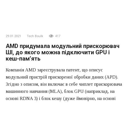
29.01.2021
Tech Boulk
417
AMD придумала модульний прискорювач
ШІ, до якого можна підключити GPU і
кеш-пам’ять
Компанія AMD зареєструвала патент, що описує
модульний пристрій прискореної обробки даних (APD).
Згідно з описом, він включає в себе чиплет прискорювача
машинного навчання (MLA), блок GPU (наприклад, на
основі RDNA 3) і блок кешу (дуже ймовірно, на основі
AMD Infinity Cache). Єдиним завданням АПД є
прискорення роботи алгоритмів машинного навчання,
зокрема, в задачах, пов’язаних з множенням матриць.