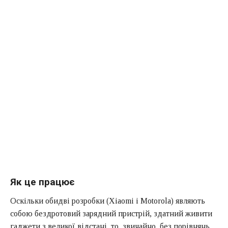
Як це працює
Оскільки обидві розробки (Xiaomi і Motorola) являють
собою бездротовий зарядний пристрій, здатний живити
гаджети з великої відстані, то, звичайно, без порівнянь