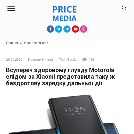
Перейти
к
контенту
Главная
»
Новости Hi-tech
29.01.2021
Новости Hi-tech
Tech Boulk
426
Всупереч здоровому глузду Motorola
слідом за Xiaomi представила таку ж
бездротову зарядку дальньої дії