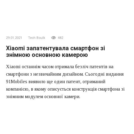
29.01.2021
Tech Boulk
482
Xiaomi запатентувала смартфон зі
знімною основною камерою
Xiaomi останнім часом отримала безліч патентів на
смартфони з незвичайним дизайном. Сьогодні видання
91Mobiles виявило ще один патент, отриманий
компанією, в якому описується конструкція смартфона зі
знімним модулем основної камери.