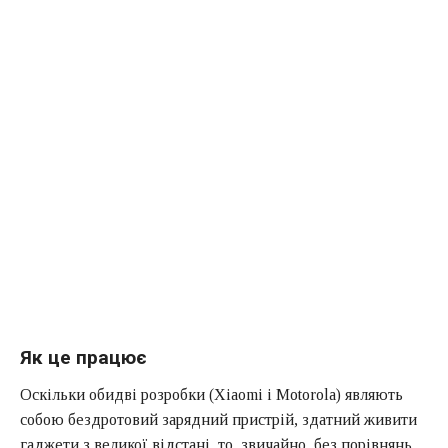
Як це працює
Оскільки обидві розробки (Xiaomi і Motorola) являють
собою бездротовий зарядний пристрій, здатний живити
гаджети з великої відстані, то, звичайно, без порівнянь