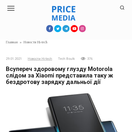
Перейти
к
контенту
Главная
»
Новости Hi-tech
29.01.2021
Новости Hi-tech
Tech Boulk
376
Всупереч здоровому глузду Motorola
слідом за Xiaomi представила таку ж
бездротову зарядку дальньої дії