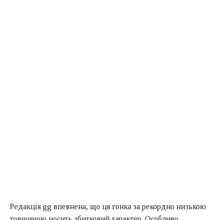
Редакція gg впевнена, що ця гонка за рекордно низькою
товщиною носить збитковий характер. Особливо,