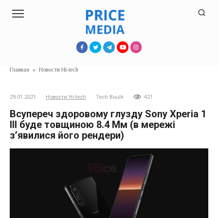
Перейти
к
контенту
Главная
»
Новости Hi-tech
29.01.2021
Новости Hi-tech
Tech Boulk
421
Всупереч здоровому глузду Sony Xperia 1
III буде товщиною 8.4 Мм (в мережі
з’явилися його рендери)