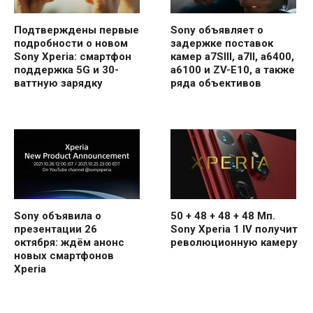
Подтверждены первые
Sony объявляет о
подробности о новом
задержке поставок
Sony Xperia: смартфон
камер a7SIII, a7II, a6400,
поддержка 5G и 30-
a6100 и ZV-E10, а также
ваттную зарядку
ряда объективов
Sony объявила о
50 + 48 + 48 + 48 Мп.
презентации 26
Sony Xperia 1 IV получит
октября: ждём анонс
революционную камеру
новых смартфонов
Xperia