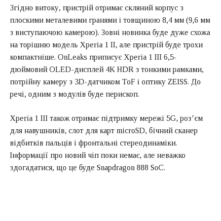
Згідно витоку, пристрій отримає скляний корпус з
плоскими металевими гранями і товщиною 8,4 мм (9,6 мм
з виступаючою камерою). Зовні новинка буде дуже схожа
на торішню модель Xperia 1 II, але пристрій буде трохи
компактніше. OnLeaks приписує Xperia 1 III 6,5-
дюймовий OLED-дисплей 4K HDR з тонкими рамками,
потрійну камеру з 3D-датчиком ToF і оптику ZEISS. До
речі, одним з модулів буде перископ.
Xperia 1 III також отримає підтримку мережі 5G, роз’єм
для навушників, слот для карт microSD, бічний сканер
відбитків пальців і фронтальні стереодинаміки.
Інформації про новий чіп поки немає, але неважко
здогадатися, що це буде Snapdragon 888 SoC.