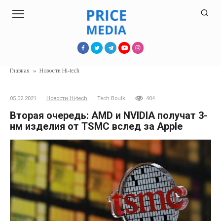
Перейти
к
контенту
Главная
»
Новости Hi-tech
05.02.2021
Новости Hi-tech
Tech Boulk
404
Вторая очередь: AMD и NVIDIA получат 3-
нм изделия от TSMC вслед за Apple