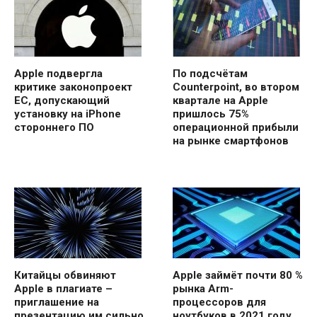
Apple подвергла
По подсчётам
критике законопроект
Counterpoint, во втором
ЕС, допускающий
квартале на Apple
установку на iPhone
пришлось 75%
стороннего ПО
операционной прибыли
на рынке смартфонов
Китайцы обвиняют
Apple займёт почти 80 %
Apple в плагиате –
рынка Arm-
приглашение на
процессоров для
презентацию им сильно
ноутбуков в 2021 году