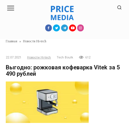
Перейти
к
контенту
Главная
»
Новости Hi-tech
22.07.2021
Новости Hi-tech
Tech Boulk
612
Выгодно: рожковая кофеварка Vitek за 5
490 рублей