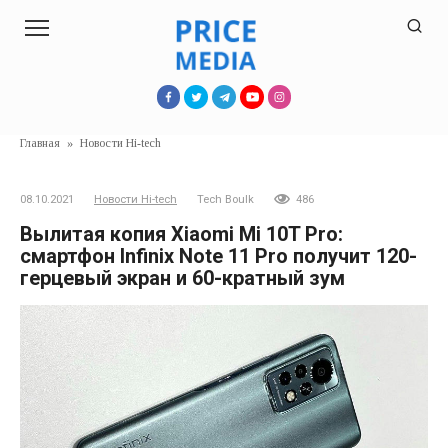
Перейти
к
контенту
Главная
»
Новости Hi-tech
08.10.2021
Новости Hi-tech
Tech Boulk
486
Вылитая копия Xiaomi Mi 10T Pro:
смартфон Infinix Note 11 Pro получит 120-
герцевый экран и 60-кратный зум