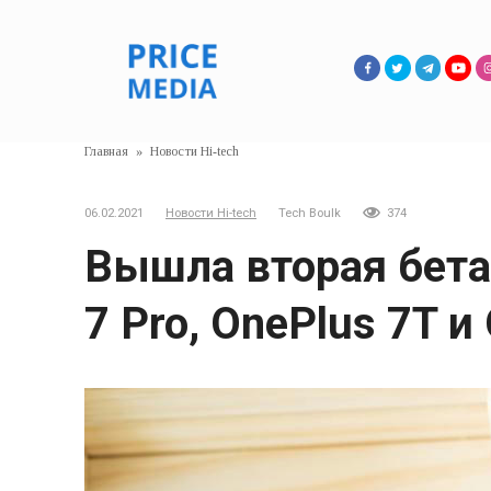
Перейти
к
контенту
Главная
»
Новости Hi-tech
06.02.2021
Новости Hi-tech
Tech Boulk
374
Вышла вторая бета-
7 Pro, OnePlus 7T и