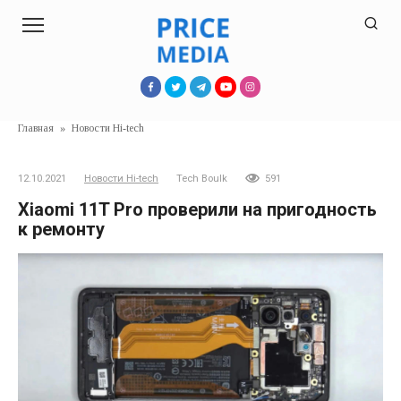
Перейти
к
контенту
Главная
»
Новости Hi-tech
12.10.2021
Новости Hi-tech
Tech Boulk
591
Xiaomi 11T Pro проверили на пригодность
к ремонту