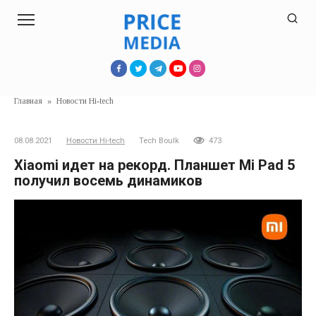
Перейти
к
контенту
Главная
»
Новости Hi-tech
08.08.2021
Новости Hi-tech
Tech Boulk
473
Xiaomi идет на рекорд. Планшет Mi Pad 5
получил восемь динамиков