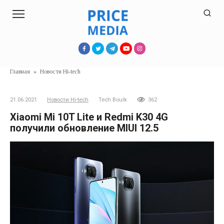
Перейти
к
контенту
Главная
»
Новости Hi-tech
21.06.2021
Новости Hi-tech
Tech Boulk
362
Xiaomi Mi 10T Lite и Redmi K30 4G
получили обновление MIUI 12.5