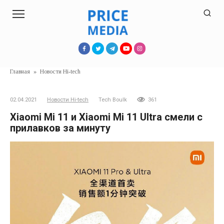
Перейти
к
контенту
Главная
»
Новости Hi-tech
02.04.2021
Новости Hi-tech
Tech Boulk
361
Xiaomi Mi 11 и Xiaomi Mi 11 Ultra смели с
прилавков за минуту