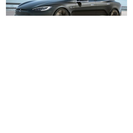
Tesla Inc увеличила свою рыночную стоимость примерно
на 50 миллиардов долларов, так как акции производителя
электромобилей выросли в понедельник после того, как
компания объявила о рекордных поставках на фоне
сильного спроса в Китае.
Акции подскочили почти на 8% на предпродажных
торгах и достигли самого высокого уровня за месяц. В
пятницу компания заявила, что воодушевлена теплым
приемом кроссовера Model Y в Китае и быстро выходит
на полную производственную мощность.