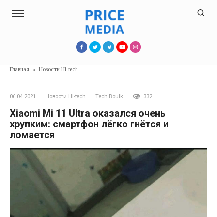
Перейти
к
контенту
Главная
»
Новости Hi-tech
06.04.2021
Новости Hi-tech
Tech Boulk
332
Xiaomi Mi 11 Ultra оказался очень
хрупким: смартфон лёгко гнётся и
ломается