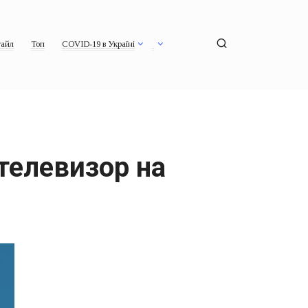
айл
Топ
COVID-19 в Україні
телевизор на