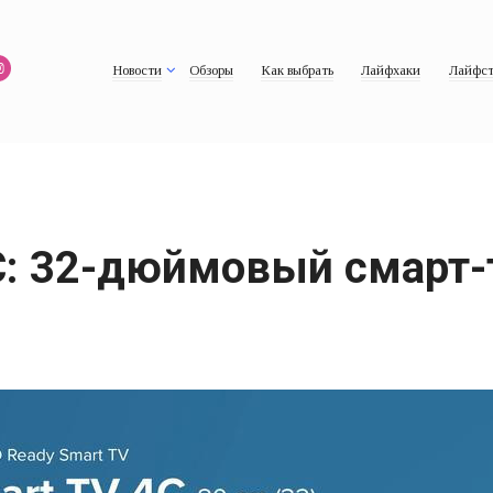
Новости
Обзоры
Как выбрать
Лайфхаки
Лайфст
4C: 32-дюймовый смарт-