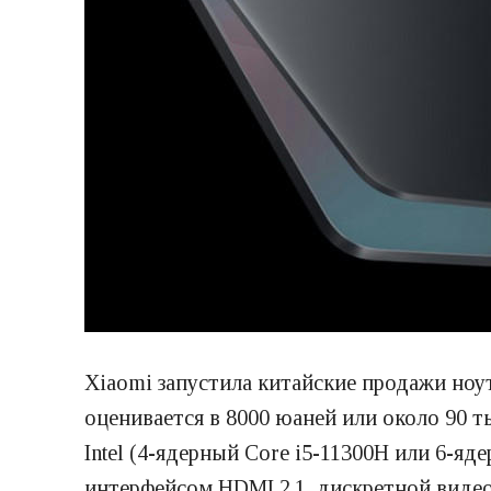
Xiaomi запустила китайские продажи ноу
оценивается в 8000 юаней или около 90 
Intel (4-ядерный Core i5-11300H или 6-я
интерфейсом HDMI 2.1, дискретной видео