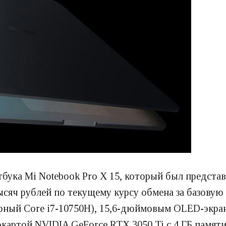
тбука Mi Notebook Pro X 15, который был предста
тысяч рублей по текущему курсу обмена за базову
дерный Core i7-10750H), 15,6-дюймовым OLED-экра
картой NVIDIA GeForce RTX 3050 Ti с 4 ГБ памят