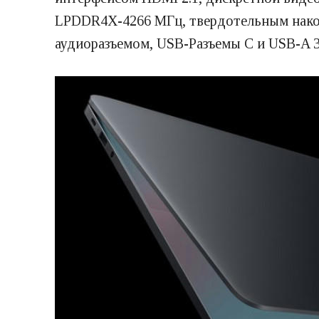
LPDDR4X-4266 МГц, твердотельным накопи
аудиоразъемом, USB-Разъемы C и USB-A 3.