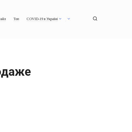
айл
Топ
COVID-19 в Україні
родаже