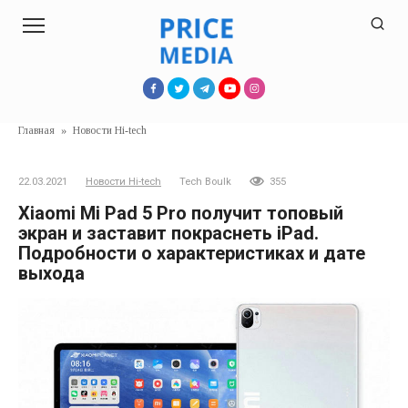
Перейти
к
контенту
Главная
»
Новости Hi-tech
22.03.2021
Новости Hi-tech
Tech Boulk
355
Xiaomi Mi Pad 5 Pro получит топовый
экран и заставит покраснеть iPad.
Подробности о характеристиках и дате
выхода