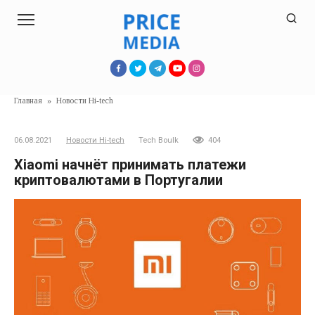
Перейти
к
контенту
Главная
»
Новости Hi-tech
06.08.2021
Новости Hi-tech
Tech Boulk
404
Xiaomi начнёт принимать платежи
криптовалютами в Португалии