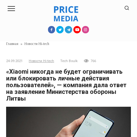
Перейти
к
контенту
Главная
»
Новости Hi-tech
24.09.2021
Новости Hi-tech
Tech Boulk
766
«Xiaomi никогда не будет ограничивать
или блокировать личные действия
пользователей», — компания дала ответ
на заявление Министерства обороны
Литвы